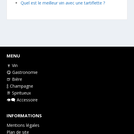
Quel est le meilleur vin avec une tartiflette ?
MENU
🍷 Vin
😋 Gastronomie
🍺 Bière
🍾 Champagne
🥂 Spiritueux
👁️‍🗨️ Accessoire
INFORMATIONS
Mentions légales
Plan de site